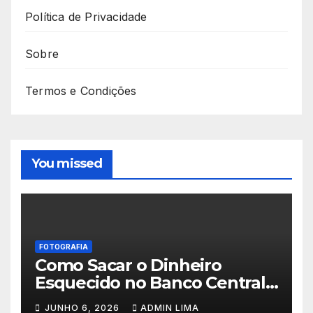
Política de Privacidade
Sobre
Termos e Condições
You missed
FOTOGRAFIA
Como Sacar o Dinheiro
Esquecido no Banco Central:
Passo a Passo do SVR
JUNHO 6, 2026
ADMIN LIMA