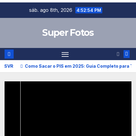
Skip
sáb. ago 8th, 2026
4:52:55 PM
to
content
Super Fotos
Como Sacar o PIS em 2025: Guia Completo para Trabalhad