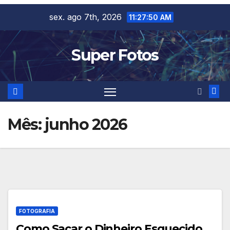
Skip
sex. ago 7th, 2026
11:27:51 AM
to
content
Super Fotos
Mês:
junho 2026
FOTOGRAFIA
Como Sacar o Dinheiro Esquecido