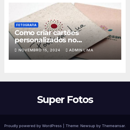
FOTOGRAFIA
Como criar cartões
personalizados no
Photoscape
NOVEMBRO 15, 2024
ADMIN LIMA
Super Fotos
Proudly powered by WordPress
|
Theme:
Newsup
by
Themeansar
.