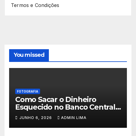
Termos e Condições
You missed
FOTOGRAFIA
Como Sacar o Dinheiro
Esquecido no Banco Central:
Passo a Passo do SVR
JUNHO 6, 2026
ADMIN LIMA