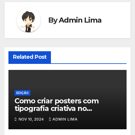
By
Admin Lima
Related Post
EDIÇÃO
Como criar posters com
tipografia criativa no
Photoshop
NOV 10, 2024
ADMIN LIMA