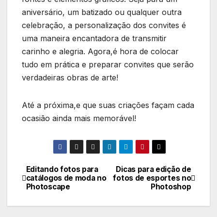
aniversário, um batizado ou ‌qualquer outra
celebração, a personalização dos convites é
uma maneira encantadora de transmitir
carinho e alegria. Agora,é hora de colocar
tudo em prática e preparar convites que⁣ serão
verdadeiras obras de arte!
Até a próxima,e que suas criações façam cada
ocasião ainda mais memorável!
Editando fotos para
Dicas para edição de
Navegação
catálogos de moda no
fotos de esportes no
Photoscape
Photoshop
de
Post