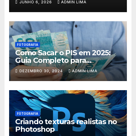
JUNHO 6, 2026
ADMIN LIMA
FOTOGRAFIA
Como Sacar o PIS em 2025:
Guia Completo para
Trabalhadores
DEZEMBRO 30, 2024
ADMIN LIMA
FOTOGRAFIA
Criando texturas realistas no
Photoshop