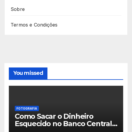
Sobre
Termos e Condições
You missed
FOTOGRAFIA
Como Sacar o Dinheiro
Esquecido no Banco Central:
Passo a Passo do SVR