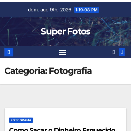
Skip
dom. ago 9th, 2026
1:19:09 PM
to
content
Super Fotos
Categoria:
Fotografia
FOTOGRAFIA
Como Sacar o Dinheiro Esquecido